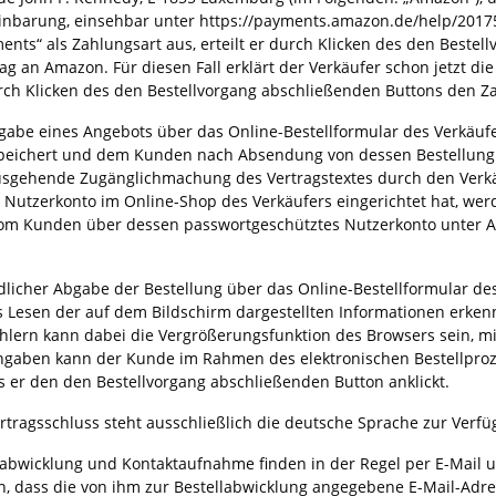
nbarung, einsehbar unter https://payments.amazon.de/help/2017
nts“ als Zahlungsart aus, erteilt er durch Klicken des den Bestel
ag an Amazon. Für diesen Fall erklärt der Verkäufer schon jetzt 
ch Klicken des den Bestellvorgang abschließenden Buttons den Z
gabe eines Angebots über das Online-Bestellformular des Verkäufe
peichert und dem Kunden nach Absendung von dessen Bestellung in T
sgehende Zugänglichmachung des Vertragstextes durch den Verkäu
n Nutzerkonto im Online-Shop des Verkäufers eingerichtet hat, werd
om Kunden über dessen passwortgeschütztes Nutzerkonto unter A
dlicher Abgabe der Bestellung über das Online-Bestellformular d
Lesen der auf dem Bildschirm dargestellten Informationen erkenn
hlern kann dabei die Vergrößerungsfunktion des Browsers sein, mit
ingaben kann der Kunde im Rahmen des elektronischen Bestellproz
is er den den Bestellvorgang abschließenden Button anklickt.
rtragsschluss steht ausschließlich die deutsche Sprache zur Verfü
labwicklung und Kontaktaufnahme finden in der Regel per E-Mail un
en, dass die von ihm zur Bestellabwicklung angegebene E-Mail-Adres