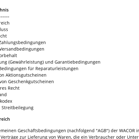
chnis
–––––
reich
luss
echt
d Zahlungsbedingungen
d Versandbedingungen
orbehalt
ung (Gewährleistung) und Garantiebedingungen
Bedingungen für Reparaturleistungen
von Aktionsgutscheinen
 von Geschenkgutscheinen
res Recht
tand
skodex
e Streitbeilegung
reich
emeinen Geschäftsbedingungen (nachfolgend "AGB") der WACOR i
le Verträge zur Lieferung von Waren, die ein Verbraucher oder Unt