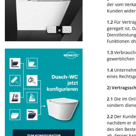
der vom Verkä
Kunden widers
1.2
Für Verträ
geregelt ist. 
Dienstleistung
Funktionen ohn
1.3
Verbrauche
gewerblichen 
1.4
Unternehmer
eines Rechtsg
2)
Vertragssch
2.1
Die im Onl
sondern diene
2.2
Der Kunde 
nachdem er di
des den Beste
ab. Ferner ka