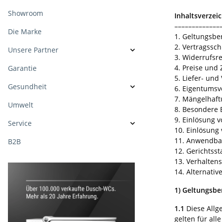
Showroom
Inhaltsverzei
–––––––––––––
Die Marke
1. Geltungsbe
2. Vertragssch
Unsere Partner
3. Widerrufsr
4. Preise un
Garantie
5. Liefer- un
Gesundheit
6. Eigentumsv
7. Mängelhaft
Umwelt
8. Besondere 
9. Einlösung 
Service
10. Einlösung
11. Anwendba
B2B
12. Gerichtss
13. Verhalten
14. Alternativ
1)
Geltungsbe
1.1
Diese Allg
gelten für al