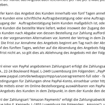
eben.
fer kann das Angebot des Kunden innerhalb von fünf Tagen ann
 Kunden eine schriftliche Auftragsbestätigung oder eine Auftragsb
Zugang der Auftragsbestätigung beim Kunden maßgeblich ist, ode
m Kunden die bestellte Ware liefert, wobei insoweit der Zugang d
n Kunden nach Abgabe von dessen Bestellung zur Zahlung aufford
e der vorgenannten Alternativen vor, kommt der Vertrag in dem Ze
tt. Die Frist zur Annahme des Angebots beginnt am Tag nach der 
f des fünften Tages, welcher auf die Absendung des Angebots fol
rist nicht an, so gilt dies als Ablehnung des Angebots mit der Fo
l einer von PayPal angebotenen Zahlungsart erfolgt die Zahlungsa
.C.A., 22-24 Boulevard Royal, L-2449 Luxembourg (im Folgenden: „P
/www.paypal.com/de/webapps/mpp/ua/useragreement-full oder - fall
edingungen für Zahlungen ohne PayPal-Konto, einsehbar unter ht
de mittels einer im Online-Bestellvorgang auswählbaren von PayPal
ngebots des Kunden in dem Zeitpunkt, in dem der Kunde den den 
l der Zahlungsart "Amazon Payments" erfolgt die Zahlungsabwic
enue John F. Kennedy, L-1855 Luxemburg (im Folgenden: „Amazon“)