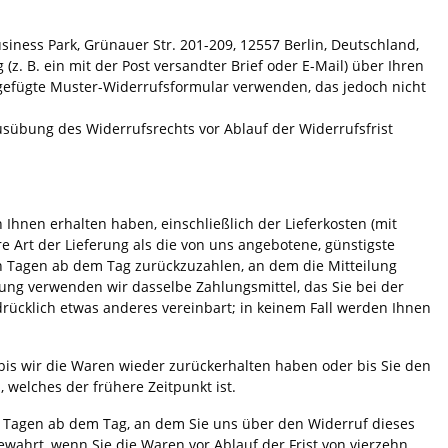
ss Park, Grünauer Str. 201-209, 12557 Berlin, Deutschland,
(z. B. ein mit der Post versandter Brief oder E-Mail) über Ihren
eigefügte Muster-Widerrufsformular verwenden, das jedoch nicht
Ausübung des Widerrufsrechts vor Ablauf der Widerrufsfrist
 Ihnen erhalten haben, einschließlich der Lieferkosten (mit
e Art der Lieferung als die von uns angebotene, günstigste
n Tagen ab dem Tag zurückzuzahlen, an dem die Mitteilung
lung verwenden wir dasselbe Zahlungsmittel, das Sie bei der
rücklich etwas anderes vereinbart; in keinem Fall werden Ihnen
bis wir die Waren wieder zurückerhalten haben oder bis Sie den
welches der frühere Zeitpunkt ist.
n Tagen ab dem Tag, an dem Sie uns über den Widerruf dieses
ewahrt, wenn Sie die Waren vor Ablauf der Frist von vierzehn