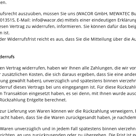
gen.
ufsrecht auszuüben, müssen Sie uns (WACOR GmbH, MEWATEC Busine
3013515, E-Mail: info@wacor.de) mittels einer eindeutigen Erklärung 
iesen Vertrag zu widerrufen, informieren. Sie können dafür das b
 ist.
r Widerrufsfrist reicht es aus, dass Sie die Mitteilung über die 
derrufs
n Vertrag widerrufen, haben wir Ihnen alle Zahlungen, die wir von
zusätzlichen Kosten, die sich daraus ergeben, dass Sie eine ander
rung gewählt haben), unverzüglich und spätestens binnen vierzeh
derruf dieses Vertrags bei uns eingegangen ist. Für diese Rückzah
n Transaktion eingesetzt haben, es sei denn, mit Ihnen wurde ausd
Rückzahlung Entgelte berechnet.
 zur Lieferung von Waren können wir die Rückzahlung verweigern, 
acht haben, dass Sie die Waren zurückgesandt haben, je nachdem, 
 Waren unverzüglich und in jedem Fall spätestens binnen vierzeh
richten, an uns zurückzusenden oder zu übergeben. Die Frist ist g