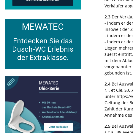
Verkäufer abg
2.3
Der Verkäu
- indem er dem
MEWATEC
insoweit der 
- indem er de
Entdecken Sie das
- indem er de
Dusch-WC Erlebnis
Liegen mehrer
zuerst eintri
der Extraklasse.
mit dem Ablau
vorgenannter F
gebunden ist.
2.4
Bei Auswah
r.l. et Cie, S
unter https:/
Geltung der B
Zahlt der Kun
Annahme des A
2.5
Bei Auswah
s.c.a., 38 av