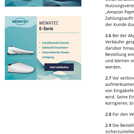
Nutzungsverei
„Amazon Payme
Zahlungsauftr
der Kunde dur
2.6
Bei der Ab
Verkäufer ges
darüber hinau
Bestellung ei
und können v
werden.
2.7
Vor verbin
aufmerksames 
von Eingabefe
wird. Seine E
korrigieren, b
2.8
Für den Ve
2.9
Die Bestel
sicherzustell