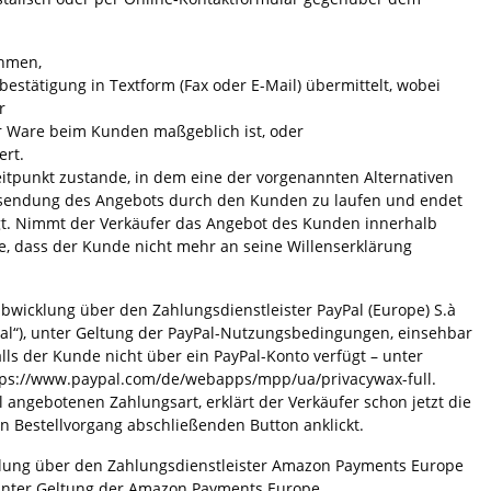
ehmen,
estätigung in Textform (Fax oder E-Mail) übermittelt, wobei
r
er Ware beim Kunden maßgeblich ist, oder
ert.
itpunkt zustande, in dem eine der vorgenannten Alternativen
Absendung des Angebots durch den Kunden zu laufen und endet
gt. Nimmt der Verkäufer das Angebot des Kunden innerhalb
lge, dass der Kunde nicht mehr an seine Willenserklärung
bwicklung über den Zahlungsdienstleister PayPal (Europe) S.à
ayPal“), unter Geltung der PayPal-Nutzungsbedingungen, einsehbar
s der Kunde nicht über ein PayPal-Konto verfügt – unter
tps://www.paypal.com/de/webapps/mpp/ua/privacywax-full.
 angebotenen Zahlungsart, erklärt der Verkäufer schon jetzt die
Bestellvorgang abschließenden Button anklickt.
klung über den Zahlungsdienstleister Amazon Payments Europe
, unter Geltung der Amazon Payments Europe