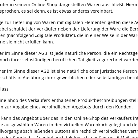
ufer in seinem Online-Shop dargestellten Waren abschließt. Hier
prochen, es sei denn, es ist etwas anderes vereinbart.
ge zur Lieferung von Waren mit digitalen Elementen gelten diese 
Dabei schuldet der Verkäufer neben der Lieferung der Ware die Bere
en (nachfolgend „digitale Produkte“), die in einer Weise in der Wa
e sie nicht erfüllen kann.
r im Sinne dieser AGB ist jede natürliche Person, die ein Rechtsg
noch ihrer selbständigen beruflichen Tätigkeit zugerechnet werde
 im Sinne dieser AGB ist eine natürliche oder juristische Person 
eschäfts in Ausübung ihrer gewerblichen oder selbständigen berufl
luss
ine-Shop des Verkäufers enthaltenen Produktbeschreibungen stelle
n zur Abgabe eines verbindlichen Angebots durch den Kunden.
kann das Angebot über das in den Online-Shop des Verkäufers inte
e ausgewählten Waren in den virtuellen Warenkorb gelegt und den 
llvorgang abschließenden Buttons ein rechtlich verbindliches Ve
nn der Kunde das Angebot auch telefonisch, per Fax, per E-Mail, 