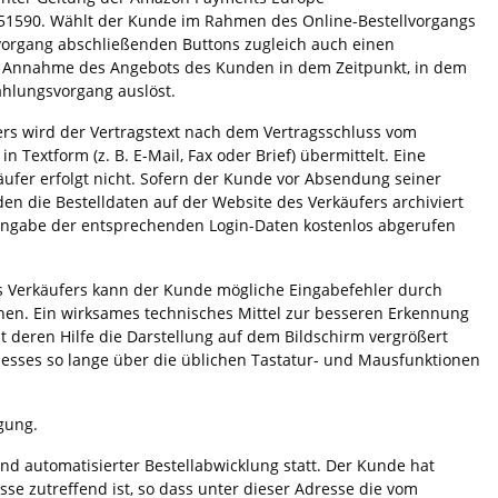
51590. Wählt der Kunde im Rahmen des Online-Bestellvorgangs
lvorgang abschließenden Buttons zugleich auch einen
die Annahme des Angebots des Kunden in dem Zeitpunkt, in dem
ahlungsvorgang auslöst.
rs wird der Vertragstext nach dem Vertragsschluss vom
extform (z. B. E-Mail, Fax oder Brief) übermittelt. Eine
fer erfolgt nicht. Sofern der Kunde vor Absendung seiner
en die Bestelldaten auf der Website des Verkäufers archiviert
ngabe der entsprechenden Login-Daten kostenlos abgerufen
es Verkäufers kann der Kunde mögliche Eingabefehler durch
en. Ein wirksames technisches Mittel zur besseren Erkennung
 deren Hilfe die Darstellung auf dem Bildschirm vergrößert
esses so lange über die üblichen Tastatur- und Mausfunktionen
gung.
d automatisierter Bestellabwicklung statt. Der Kunde hat
se zutreffend ist, so dass unter dieser Adresse die vom