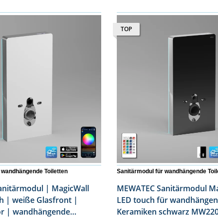
TOP
r wandhängende Toiletten
Sanitärmodul für wandhängende Toil
modul | MagicWall
MEWATEC Sanitärmodul Mag
nt |
LED touch für wandhänge
ende
Keramiken schwarz MW220