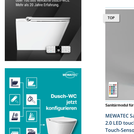
TOP
Sanitärmodul fü
MEWATEC Sanitär
2.0 LED touch | weiße Glasfro
Touch-Sensor | wandhäng