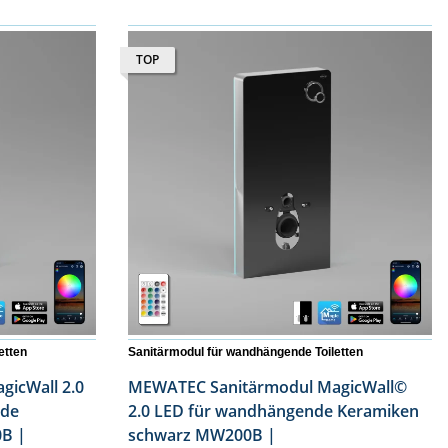
TOP
etten
Sanitärmodul für wandhängende Toiletten
icWall 2.0
MEWATEC Sanitärmodul MagicWall©
nde
2.0 LED für wandhängende Keramiken
B |
schwarz MW200B |