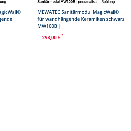
lung
Sanitärmodul MW100B
| pneumatische Spülung
gicWall©
MEWATEC Sanitärmodul MagicWall©
gende
für wandhängende Keramiken schwarz
|
MW100B |
*
298,00 €