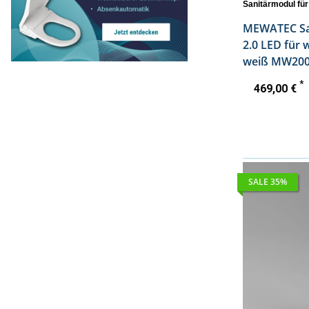
Sanitärmodul fü
MEWATEC Sa
2.0 LED für
weiß MW20
*
469,00 €
SALE 35%