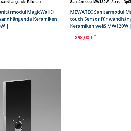
r wandhängende Toiletten
Sanitärmodul MW120W
| Sensor Spü
nitärmodul MagicWall©
MEWATEC Sanitärmodul Ma
 wandhängende Keramiken
touch Sensor für wandhän
0W |
Keramiken weiß MW120W 
*
398,00 €