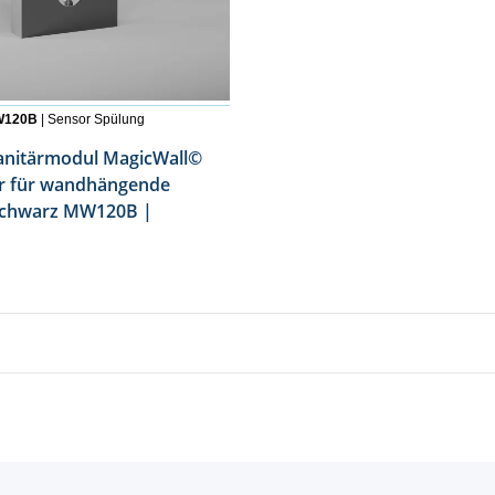
W120B
| Sensor Spülung
nitärmodul MagicWall©
r für wandhängende
schwarz MW120B |