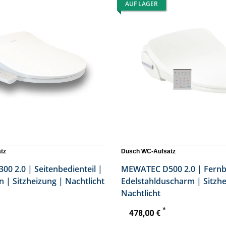
AUF LAGER
tz
Dusch WC-Aufsatz
itenbedienteil |
MEWATEC D500 2.0 | Fernbedienung |
Föhnfunktion | Sitzheizung | Nachtlicht
Edelstahlduscharm | Sitzheizung |
Nachtlicht
*
478,00 €