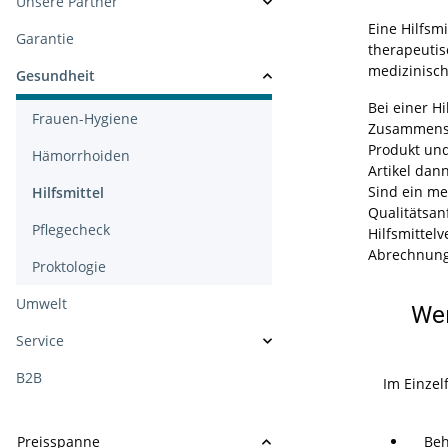
Unsere Partner
Eine Hilfsm
Garantie
therapeuti
medizinisch
Gesundheit
Bei einer H
Frauen-Hygiene
Zusammenste
Produkt und
Hämorrhoiden
Artikel dan
Sind ein me
Hilfsmittel
Qualitätsan
Pflegecheck
Hilfsmittelv
Abrechnungs
Proktologie
Umwelt
Wer
Service
B2B
Im Einzel
Preisspanne
Behin