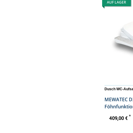
AUF LAGER
Dusch WC-Aufsa
MEWATEC D300 2.0 | Se
*
409,00 €