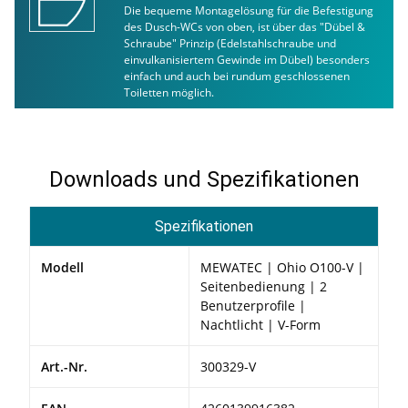
Die bequeme Montagelösung für die Befestigung
des Dusch-WCs von oben, ist über das "Dübel &
Schraube" Prinzip (Edelstahlschraube und
einvulkanisiertem Gewinde im Dübel) besonders
einfach und auch bei rundum geschlossenen
Toiletten möglich.
Downloads und Spezifikationen
Spezifikationen
Modell
MEWATEC | Ohio O100-V |
Seitenbedienung | 2
Benutzerprofile |
Nachtlicht | V-Form
Art.-Nr.
300329-V