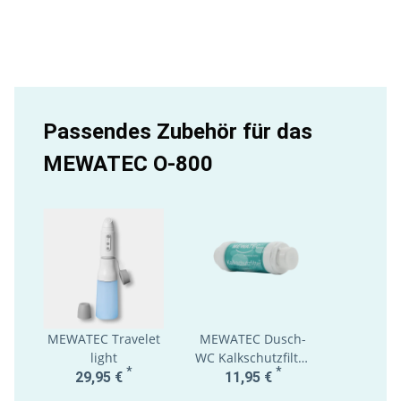
Passendes Zubehör für das
MEWATEC O-800
MEWATEC Travelet
MEWATEC Dusch-
MEW
light
WC Kalkschutzfilter
Wasse
*
*
MF100 - 1 Stück
Tests
29,95 €
11,95 €
1,4