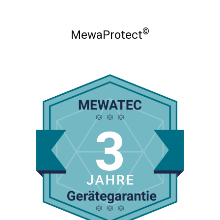
©
MewaProtect