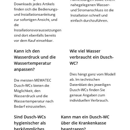
Downloads jedes Artikels
nahegelegenen Wasser-
finden sich die Bedienungs-
und Stromanschluss ist die
und Installationsanleitung
Installation schnell und
zur sofortigen Ansicht, und
einfach durchzuführen.
die
Installationsvoraussetzungen
sind dort ebenfalls bereits
vor dem Kauf einsehbar.
Kann ich den
Wie viel Wasser
Wasserdruck und die
verbraucht ein Dusch-
Wassertemperatur
WC?
anpassen?
Dies hängt ganz vom Modell
ab. Im technischen
Die meisten MEWATEC
Datenblatt des jeweiligen
Dusch-WCs bieten die
Dusch-WCs finden Sie
Möglichkeit, den
genaue Angaben zum
Wasserdruck und die
individuellen Verbrauch.
Wassertemperatur nach
Bedarf einzustellen.
Sind Dusch-WCs
Kann man ein Dusch-WC
hygienischer als
über die Krankenkasse
herkömmliches
beantragen?