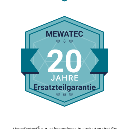
©
MewaProtect
ein ist kostenloses Inklusiv-Angebot für