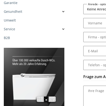
Garantie
Anrede
- opt
Gesundheit
Umwelt
Vorname
Service
Firma
- opt
B2B
E-Mail
Telefon
- o
Frage zum Ar
Ihre Frage