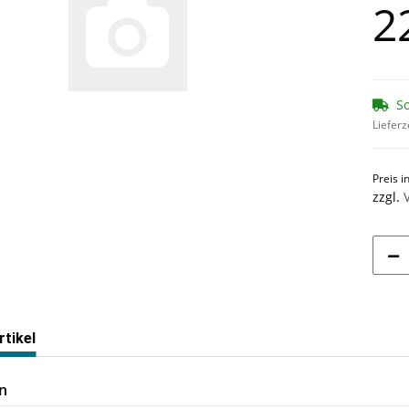
2
So
Lieferz
Preis i
zzgl.
tikel
n