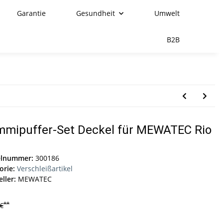
Garantie
Gesundheit
Umwelt
B2B
mipuffer-Set Deckel für MEWATEC Rio
elnummer:
300186
orie:
Verschleißartikel
ller:
MEWATEC
**
 €