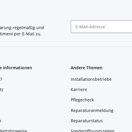
lärung
regelmäßig und
timent per E-Mail zu.
Newsletter Abonnieren
e Informationen
Andere Themen
7
Installationsbetriebe
tz
Karriere
Pflegecheck
Reparaturanmeldung
m
Reparaturstatus
keitshinweise
Sonderöffnungszeiten