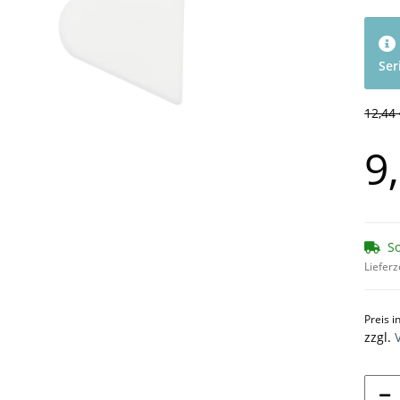
Ser
12,44
9
So
Lieferz
Preis i
zzgl.