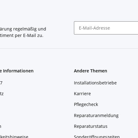
lärung
regelmäßig und
timent per E-Mail zu.
Newsletter Abonnieren
e Informationen
Andere Themen
7
Installationsbetriebe
tz
Karriere
Pflegecheck
Reparaturanmeldung
m
Reparaturstatus
keitshinweise
Sonderöffnungszeiten