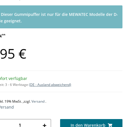
Dieser Gummipuffer ist nur für die MEWATEC Modelle der D-
ie geeignet.
**
 €
,95 €
fort verfügbar
eit:
3 - 6 Werktage
(DE - Ausland abweichend)
nkl. 19% MwSt. ,zzgl.
Versand
.
Versand
In den Warenkorb